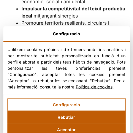
econòmic, social i ambiental
Impulsar la competitivitat del teixit productiu
local
mitjançant sinergies
Promoure territoris resilients, circulars i
atractius per a noves activitats
Configuració
Empreses i sectors productius
Utilitzem cookies pròpies i de tercers amb fins analítics i
per mostrar-te publicitat personalitzada en funció d'un
També aporta valor a les empreses en permetre:
perfil elaborat a partir dels teus hàbits de navegació. Pots
personalitzar les teves preferències prement
Localitzar proveïdors i productes més
"Configuració", acceptar totes les cookies prement
sostenibles i innovadors
"Acceptar", o rebutjar-les seleccionant "Rebutjar". Per a
més informació, consulta la nostra
Política de cookies
.
Detectar oportunitats d’innovació
i
descarbonització
Prendre decisions més informades sobre
Configuració
inversions i ubicacions
Millorar l’eficiència
de la cadena de
Rebutjar
subministrament
Acceptar