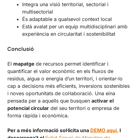
Integra una visió territorial, sectorial i
multisectorial
És adaptable a qualsevol context local
Està avalat per un equip multidisciplinari amb
experiència en circularitat i sostenibilitat
Conclusió
El
mapatge
de recursos permet identificar i
quantificar el valor econòmic en els fluxos de
residus, aigua o energia d’un territori, i orientar-lo
cap a decisions més eficients, inversions sostenibles
i noves oportunitats de col·laboració. Una eina
pensada per a aquells que busquen
activar el
potencial circular
del seu territori o empresa de
forma ràpida i econòmica.
Per a més informació sol·licita una
DEMO aquí.
I
descarrega’t el
Fullet Servei de Mapatge de