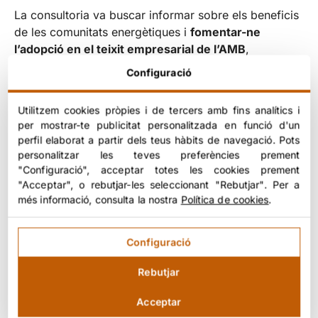
La consultoria va buscar informar sobre els beneficis
de les comunitats energètiques i
fomentar-ne
l’adopció en el teixit empresarial de l’AMB
,
contribuint així a la transició energètica i la
Configuració
descarbonització de l’àrea. Es destaca la importància
de la participació ciutadana i empresarial en aquest
Utilitzem cookies pròpies i de tercers amb fins analítics i
procés.
per mostrar-te publicitat personalitzada en funció d'un
perfil elaborat a partir dels teus hàbits de navegació. Pots
personalitzar les teves preferències prement
"Configuració", acceptar totes les cookies prement
"Acceptar", o rebutjar-les seleccionant "Rebutjar". Per a
Resultats obtinguts
més informació, consulta la nostra
Política de cookies
.
Augment del coneixement sobre comunitats
Configuració
energètiques a l’AMB
Rebutjar
Major sensibilització sobre els beneficis de
l’autoconsum col·lectiu
Acceptar