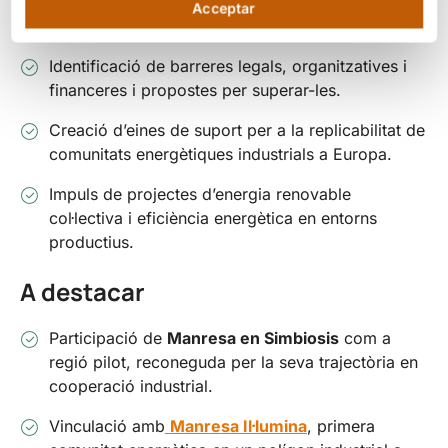
Desenvolupament i testatge de models de
Acceptar
comunitats energètiques en polígons industrials.
Identificació de barreres legals, organitzatives i
financeres i propostes per superar-les.
Creació d’eines de suport per a la replicabilitat de
comunitats energètiques industrials a Europa.
Impuls de projectes d’energia renovable
col·lectiva i eficiència energètica en entorns
productius.
A destacar
Participació de
Manresa en Simbiosis
com a
regió pilot, reconeguda per la seva trajectòria en
cooperació industrial.
Vinculació amb
Manresa Il·lumina
, primera