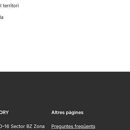
territori
da
ORY
Altres pàgines
10–16 Sector BZ Zona
Preguntes freqüents