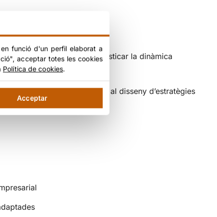
 en funció d'un perfil elaborat a
bjectiu principal va ser diagnosticar la dinàmica
ció", acceptar totes les cookies
a
Política de cookies
.
proporcionar una base sòlida per al disseny d’estratègies
Acceptar
empresarial
 adaptades