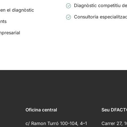
Diagnòstic competitiu del 
en el diagnòstic
Consultoria especialitza
ants
mpresarial
Oficina central
Seu DFACT
c/ Ramon Turró 100-104, 4–1
Carrer 27, 