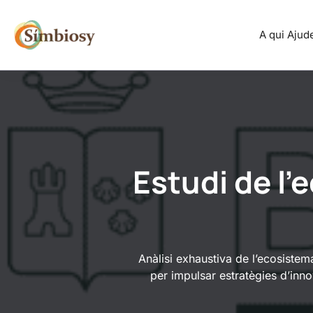
Vés
al
A qui Aju
contingut
Estudi de l’
Anàlisi exhaustiva de l’ecosistem
per impulsar estratègies d’innov