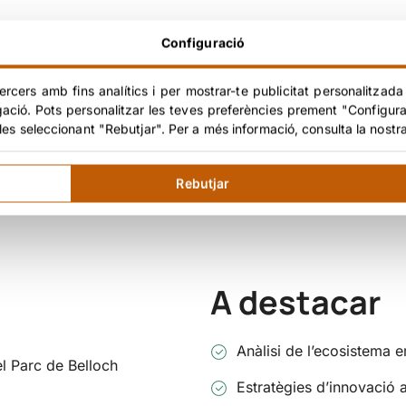
Configuració
ercers amb fins analítics i per mostrar-te publicitat personalitzada
l’ecosistema empresarial a l’entorn del Parc de Belloch. L’o
gació. Pots personalitzar les teves preferències prement "Configura
ent d’estratègies d’innovació efectives.
les seleccionant "Rebutjar". Per a més informació, consulta la nostr
ar factors industrials i territorials rellevants. L’estudi va 
Rebutjar
tal, impulsant la millora i el creixement empresarial.
A destacar
Anàlisi de l’ecosistema 
el Parc de Belloch
Estratègies d’innovació