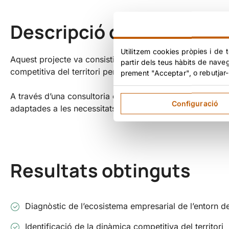
Descripció del projecte
Utilitzem cookies pròpies i de t
Aquest projecte va consistir en una anàlisi exhaustiva de 
partir dels teus hàbits de nave
competitiva del territori per fonamentar el desenvolupam
prement "Acceptar", o rebutjar-
A través d’una consultoria especialitzada, es van identific
Configuració
adaptades a les necessitats específiques de Belloch Fores
Resultats obtinguts
Diagnòstic de l’ecosistema empresarial de l’entorn d
Identificació de la dinàmica competitiva del territori