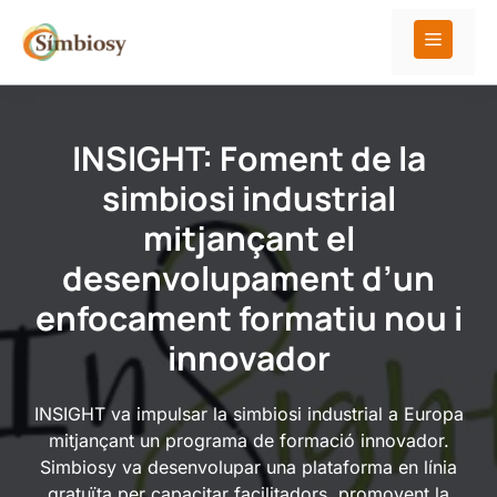
Vés
al
Menú
contingut
INSIGHT: Foment de la
simbiosi industrial
mitjançant el
desenvolupament d’un
enfocament formatiu nou i
innovador
INSIGHT va impulsar la simbiosi industrial a Europa
mitjançant un programa de formació innovador.
Simbiosy va desenvolupar una plataforma en línia
gratuïta per capacitar facilitadors, promovent la