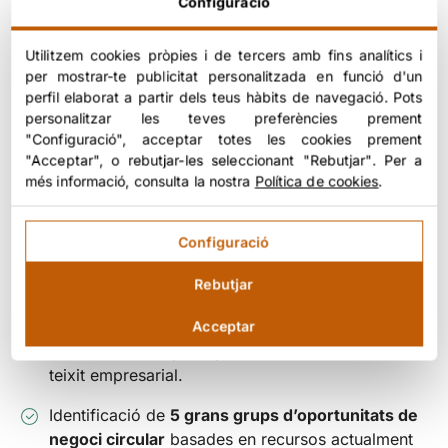
Configuració
Utilitzem cookies pròpies i de tercers amb fins analítics i
per mostrar-te publicitat personalitzada en funció d'un
perfil elaborat a partir dels teus hàbits de navegació. Pots
personalitzar les teves preferències prement
"Configuració", acceptar totes les cookies prement
"Acceptar", o rebutjar-les seleccionant "Rebutjar". Per a
Resultats
més informació, consulta la nostra
Política de cookies
.
Pla de transformació de Vallejo-i com a
Configuració
facilitador del programa de simbiosi industrial per
Rebutjar
a la Ciutat de Mèxic.
Creació d’un grup de governança amb
Acceptar
administracions públiques, centre d’innovació i
teixit empresarial.
Identificació de
5 grans grups d’oportunitats de
negoci circular
basades en recursos actualment