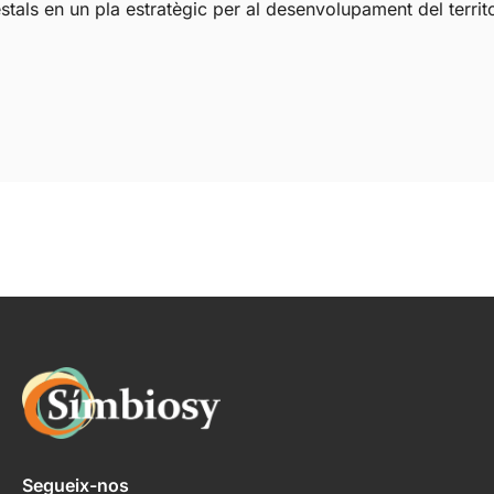
onomia circular i simbiosi industrial. Amb entusiasme conta
r-ho possible.
rci Zona Franca
Segueix-nos