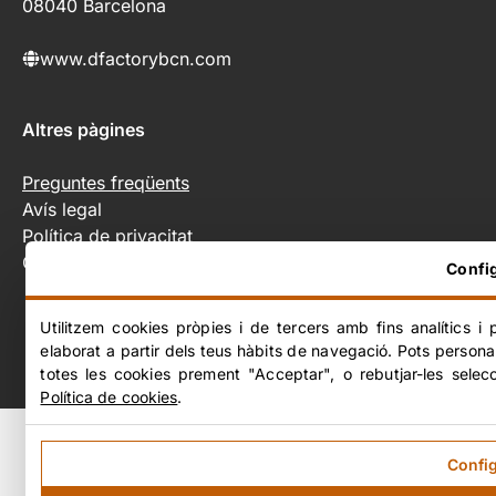
08040 Barcelona
www.dfactorybcn.com
Altres pàgines
Preguntes freqüents
Avís legal
Política de privacitat
Configurar galetes
Confi
Utilitzem cookies pròpies i de tercers amb fins analítics i 
elaborat a partir dels teus hàbits de navegació. Pots persona
totes les cookies prement "Acceptar", o rebutjar-les selec
Política de cookies
.
Confi