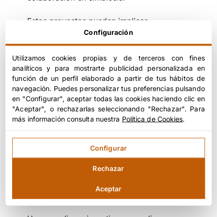
Estos proyectos pueden implicar:
Configuración
agregación de flujos de recursos de
distintas empresas
Utilizamos cookies propias y de terceros con fines
adaptación de procesos industriales
analíticos y para mostrarte publicidad personalizada en
función de un perfil elaborado a partir de tus hábitos de
desarrollo de nuevas soluciones
navegación. Puedes personalizar tus preferencias pulsando
logísticas
en "Configurar", aceptar todas las cookies haciendo clic en
inversiones compartidas en
"Aceptar", o rechazarlas seleccionando "Rechazar". Para
infraestructura
más información consulta nuestra
Política de Cookies
.
acuerdos de suministro a medio o
largo plazo
Configurar
En la práctica, esto significa que la
Rechazar
recuperación de recursos no es solo un
problema técnico o ambiental. Es también
Aceptar
un
problema de diseño organizativo
.