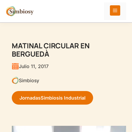
Saltar
al
Menú
contenido
MATINAL CIRCULAR EN
BERGUEDÀ
Julio 11, 2017
Simbiosy
Jornadas
Simbiosis Industrial