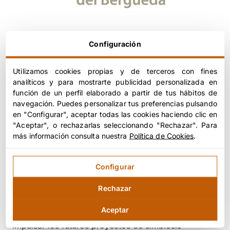
​El objetivo de la jornada era crear un espacio
Configuración
creativo para compartir las necesidades y
disponibilidades de las empresas participantes e
Utilizamos cookies propias y de terceros con fines
identificar nuevas oportunidades de negocio a
analíticos y para mostrarte publicidad personalizada en
través de posibles sinergias entre ellas. En el
función de un perfil elaborado a partir de tus hábitos de
transcurso de la sesión y gracias a un intercambio
navegación. Puedes personalizar tus preferencias pulsando
en "Configurar", aceptar todas las cookies haciendo clic en
abierto de información e ideas, se identificaron las
"Aceptar", o rechazarlas seleccionando "Rechazar". Para
necesidades compartidas por el grupo y surgieron
más información consulta nuestra
Política de Cookies
.
las primeras conexiones entre empresas.
Configurar
Al final del encuentro se presentaron las nuevas
Rechazar
ayudas y programas de innovación que ofrece
Aceptar
ACCIÓ, que serán sin duda de gran utilidad para
impulsar los futuros proyectos de simbiosis