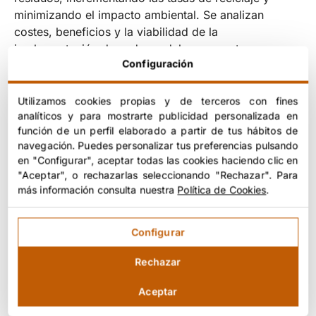
minimizando el impacto ambiental. Se analizan
costes, beneficios y la viabilidad de la
implementación de cada modelo propuesto.
Configuración
Utilizamos cookies propias y de terceros con fines
analíticos y para mostrarte publicidad personalizada en
Resultados obtenidos
función de un perfil elaborado a partir de tus hábitos de
navegación. Puedes personalizar tus preferencias pulsando
en "Configurar", aceptar todas las cookies haciendo clic en
Identificación de alternativas de gestión para la
"Aceptar", o rechazarlas seleccionando "Rechazar". Para
recogida de cuatro fracciones de residuos.
más información consulta nuestra
Política de Cookies
.
Estimación del impacto económico de cada
alternativa.
Configurar
Evaluación del impacto social de las diferentes
Rechazar
opciones de gestión.
Aceptar
Análisis de la viabilidad técnica de los modelos