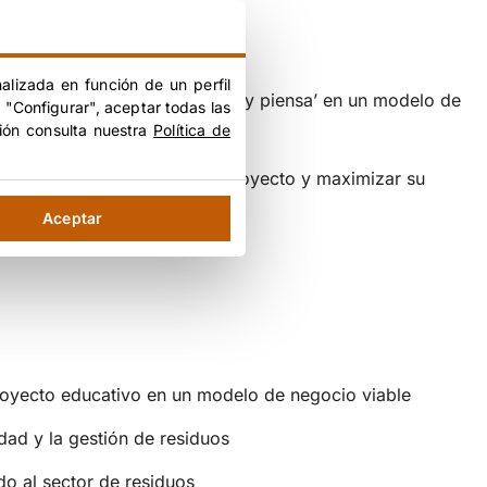
alizada en función de un perfil
a su proyecto educativo ‘pesa y piensa’ en un modelo de
 "Configurar", aceptar todas las
ión consulta nuestra
Política de
viabilidad a largo plazo del proyecto y maximizar su
Aceptar
oyecto educativo en un modelo de negocio viable
idad y la gestión de residuos
o al sector de residuos