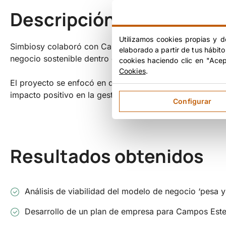
Descripción del proyect
Utilizamos cookies propias y d
Simbiosy colaboró con Campos Estela para analizar la v
elaborado a partir de tus hábit
negocio sostenible dentro del sector de residuos en Bar
cookies haciendo clic en "Ace
Cookies
.
El proyecto se enfocó en definir una estrategia de comer
impacto positivo en la gestión de residuos. El resultado
Configurar
Resultados obtenidos
Análisis de viabilidad del modelo de negocio ‘pesa y
Desarrollo de un plan de empresa para Campos Este