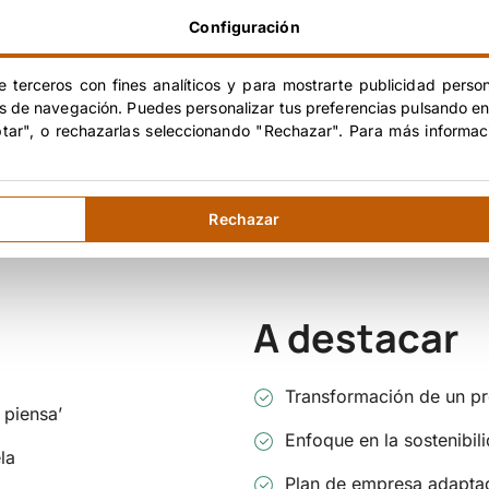
o
Configuración
e terceros con fines analíticos y para mostrarte publicidad person
iabilidad y desarrollar un plan de negocio que transformar
os de navegación. Puedes personalizar tus preferencias pulsando en
celona.
ptar", o rechazarlas seleccionando "Rechazar". Para más informac
cialización y escalabilidad, con el objetivo de asegurar la 
 fue un plan de empresa detallado y enfocado al sector.
Rechazar
A destacar
Transformación de un pr
 piensa’
Enfoque en la sostenibil
la
Plan de empresa adaptad