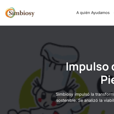
Saltar
al
A quién Ayudamos
contenido
Impulso 
Pi
Simbiosy impulsó la transfor
sostenible. Se analizó la via