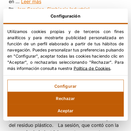
en …
Leer más
Categorías
Jam Session
,
Simbiosis Industrial
Configuración
Utilizamos cookies propias y de terceros con fines
analíticos y para mostrarte publicidad personalizada en
«RESIDUO PLÁSTICO: ¡UN
función de un perfil elaborado a partir de tus hábitos de
RECURSO!». SESSIÓN DE
navegación. Puedes personalizar tus preferencias pulsando
TRABAJO PARA EMPRESAS EN
en "Configurar", aceptar todas las cookies haciendo clic en
"Aceptar", o rechazarlas seleccionando "Rechazar". Para
GRANOLLERS
más información consulta nuestra
Política de Cookies
.
febrero 1, 2018
por
Simbiosy
Configurar
Rechazar
​El 1 de febrero tuvo lugar una nueva sesión para
Aceptar
identificar ganancias de la simbiosis industrial a
partir de las oportunidades de mejora en la gestión
del residuo plástico. La sesión, que contó con la