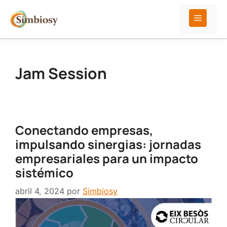
Saltar
al
Menú
contenido
Jam Session
Conectando empresas,
impulsando sinergias: jornadas
empresariales para un impacto
sistémico
abril 4, 2024
por
Simbiosy