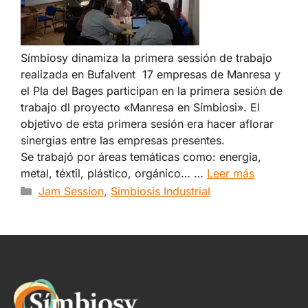
Símbiosy dinamiza la primera sessión de trabajo
realizada en Bufalvent ​ 17 empresas de Manresa y
el Pla del Bages participan en la primera sesión de
trabajo dl proyecto «Manresa en Símbiosi». El
objetivo de esta primera sesión era hacer aflorar
sinergias entre las empresas presentes.
Se trabajó por áreas temáticas como: energia,
metal, téxtil, plástico, orgánico… …
Leer más
Categorías
Jam Session
,
Simbiosis Industrial