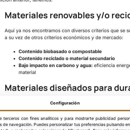
Materiales renovables y/o reci
Aquí ya nos encontramos con diversos criterios que se s
a su vez de otros criterios económicos y de mercado:
Contenido biobasado o compostable
Contenido reciclado o material secundario
Bajo impacto en carbono y agua:
eficiencia energ
material
Materiales diseñados para dur
Los criterios de durabilidad van muy ligados al diseño ta
Configuración
que se destina. No basta con que el material sea biobas
con otros materiales
, qué adhesivos contiene, laminados
e terceros con fines analíticos y para mostrarte publicidad person
posterior.
os de navegación. Puedes personalizar tus preferencias pulsando en