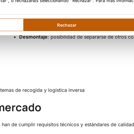
ptar", o rechazarlas seleccionando "Rechazar". Para más informac
Reciclabilidad o biodegradabilidad
: potencial técn
Durabilidad
: capacidad de mantener el rendimient
sustitución.
Rechazar
Reparabilidad y mantenimiento
: facilidad para s
Desmontaje
: posibilidad de separarse de otros co
stemas de recogida y logística inversa
 mercado
s han de cumplir requisitos técnicos y estándares de calida