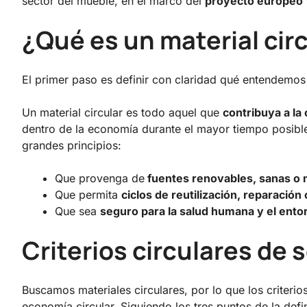
sector del mueble, en el marco del
proyecto europeo 
¿Qué es un material cir
El primer paso es definir con claridad qué entendemos p
Un material circular es todo aquel que
contribuya a la 
dentro de la economía durante el mayor tiempo posibl
grandes principios:
Que provenga de
fuentes renovables, sanas o 
Que permita
ciclos de reutilización, reparación 
Que sea
seguro para la salud humana y el ento
Criterios circulares de 
Buscamos materiales circulares, por lo que los criteri
economía circular. Siguiendo los tres puntos de la defi