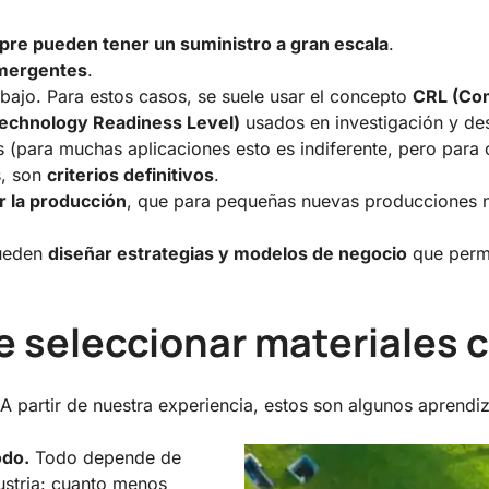
pre pueden tener un suministro a gran escala
.
emergentes
.
ajo. Para estos casos, se suele usar el concepto
CRL (Com
echnology Readiness Level)
usados en investigación y des
 (para muchas aplicaciones esto es indiferente, pero para ot
s, son
criterios definitivos
.
r la producción
, que para pequeñas nuevas producciones n
pueden
diseñar estrategias y modelos de negocio
que permi
e seleccionar materiales c
 A partir de nuestra experiencia, estos son algunos aprendiz
odo.
Todo depende de
ustria: cuanto menos