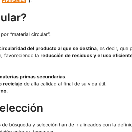
“
Francesca
”)
.
cular?
or “material circular”.
circularidad del producto al que se destina
, es decir, que
e, favoreciendo la
reducción de residuos y el uso eficient
materias primas secundarias
.
o reciclaje
de alta calidad al final de su vida útil.
rno
.
selección
os de búsqueda y selección han de ir alineados con la defini
nición anterior, tenemos: