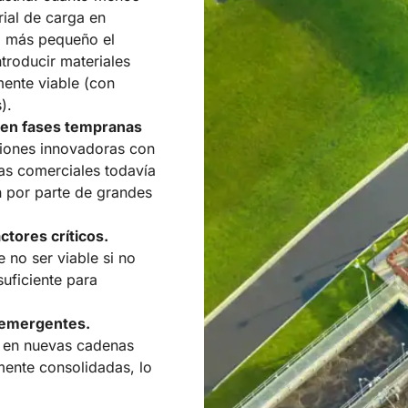
rial de carga en
o más pequeño el
troducir materiales
ente viable (con
).
 en fases tempranas
ciones innovadoras con
ras comerciales todavía
ón por parte de grandes
actores críticos.
no ser viable si no
suficiente para
 emergentes.
e en nuevas cadenas
mente consolidadas, lo