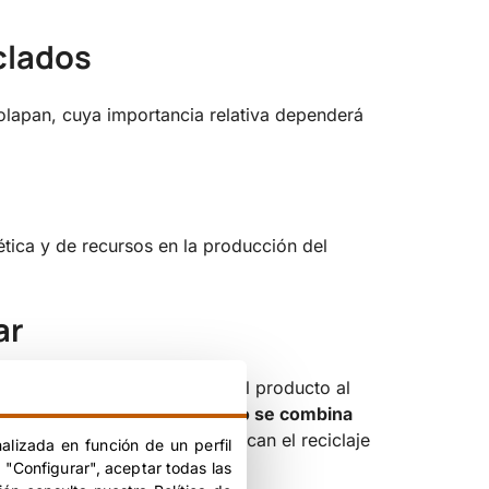
clados
olapan, cuya importancia relativa dependerá
ética y de recursos en la producción del
ar
nto del material en sí como del producto al
ado o reciclado;
importa cómo se combina
 o recubrimientos que complican el reciclaje
alizada en función de un perfil
 "Configurar", aceptar todas las